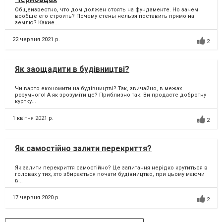
Общеизвестно, что дом должен стоять на фундаменте. Но зачем
вообще его строить? Почему стены нельзя поставить прямо на
землю? Какие...
22 червня 2021 р.
2
Як заощадити в будівництві?
Чи варто економити на будівництві? Так, звичайно, в межах
розумного! А як зрозуміти це? Приблизно так: Ви продаєте добротну
куртку...
1 квітня 2021 р.
2
Як самостійно залити перекриття?
Як залити перекриття самостійно? Це запитання нерідко крутиться в
головах у тих, хто збирається почати будівництво, при цьому маючи
в...
17 червня 2020 р.
2