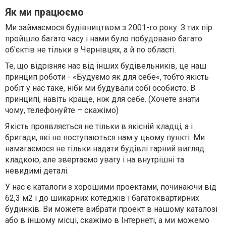
Як ми працюємо
Ми займаємося будівництвом з 2001-го року. З тих пір
пройшло багато часу і нами було побудовано багато
об'єктів не тільки в Чернівцях, а й по області.
Те, що відрізняє нас від інших будівельників, це наш
принцип роботи - «Будуємо як для себе«, тобто якість
робіт у нас таке, ніби ми будували собі особисто. В
принципі, навіть краще, ніж для себе. (Хочете знати
чому, телефонуйте – скажімо)
Якість проявляється не тільки в якісній кладці, а і
бригади, які не поступаються нам у цьому пункті. Ми
намагаємося не тільки надати будівлі гарний вигляд
кладкою, але звертаємо увагу і на внутрішні та
невидимі деталі.
У нас є каталоги з хорошими проектами, починаючи від
62,3 м2 і до шикарних котеджів і багатоквартирних
будинків. Ви можете вибрати проект в нашому каталозі
або в іншому місці, скажімо в Інтернеті, а ми можемо