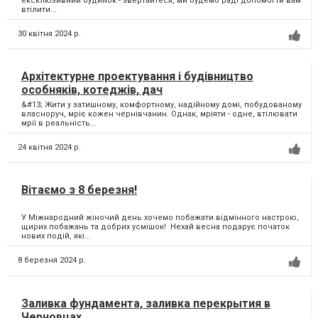
ексклюзивний будинок - звертайтеся, ми будемо раді допомогти вам
втілити...
30 квітня 2024 р.
Архітектурне проектування і будівництво
особняків, котеджів, дач
&#13; Жити у затишному, комфортному, надійному домі, побудованому
власноруч, мріє кожен чернівчанин. Однак, мріяти - одне, втілювати
мрії в реальність...
24 квітня 2024 р.
Вітаємо з 8 березня!
У Міжнародний жіночий день хочемо побажати відмінного настрою,
щирих побажань та добрих усмішок! Нехай весна подарує початок
нових подій, які...
8 березня 2024 р.
Заливка фундамента, заливка перекрытия в
Черновцах