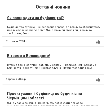
Останні новини
Як заощадити на будівництві?
Будівництво будинку - це серйозна справа, де важливо збалансувати
між якістю та вартістю робіт. Якщо фінанси обмежені, важливо
знайти надійних...
31 травня 2024 р.
Вітаємо з Великоднем!
Вітаємо вас із світлим і радісним святом — Великоднем. Бажаємо
вам щастя і радості, віри і благополуччя! Нехай господня ласка...
5 травня 2024 р.
Проектування і будівництво будинків по
Чернівцям і області
Якщо у вас є бажання і можливість побудувати для себе